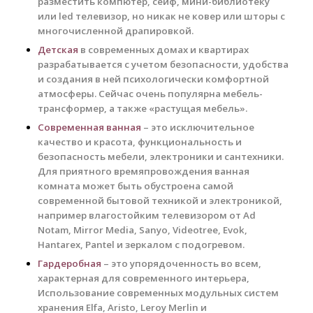
разместить компютер, сейф, мини-библиотеку
или led телевизор, но никак не ковер или шторы с
многочисленной драпировкой.
Детская
в современных домах и квартирах
разрабатывается с учетом безопасности, удобства
и создания в ней психологически комфортной
атмосферы. Сейчас очень популярна мебель-
трансформер, а также «растущая мебель».
Современная ванная
– это исключительное
качество и красота, функциональность и
безопасность мебели, электроники и сантехники.
Для приятного времяпровождения ванная
комната может быть обустроена самой
современной бытовой техникой и электроникой,
например влагостойким телевизором от Ad
Notam, Mirror Media, Sanyo, Videotree, Evok,
Hantarex, Pantel и зеркалом с подогревом.
Гардеробная
– это упорядоченность во всем,
характерная для современного интерьера,
Использование современных модульных систем
хранения Elfa, Aristo, Leroy Merlin и