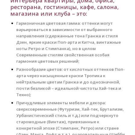
интерьера квартиры, дома, офиса,
ресторана, гостиницы, кафе, салона,
магазина или клуба – это:
Гармоничная цветовая гамма: оттенки могут
варьироваться в зависимости от выбранного
направления (сдержанные тона Гранжа и стиля
Дзен, яркие краски Поп-арта и Китча, винтажные
ноты Ретро и Стимпанка), но в целом
Современным стилям свойственная особая
гармония цветовых решений;
Разнообразие цветов: от кислотных оттенков Поп-
арта через насыщенные краски Тропика к
нейтральным цветам Гранжа и до однозначной,
почти безликой – идеальной чистоты Хай-тека и
Техно);
Причудливые элементы мебели и декора:
сверхсовременные (Футуризм, Хай-тек, Брутализм,
Урбанистический стиль и т.д.) или подчеркнуто
старомодные (Винтаж), привязанные к
конкретной эпохе (Стимпанк, Ретро) или стране
(Дзен, Манга, Лофт и т.д.), очаровательные (Шебби