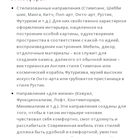
Стилизованные направления (Стимпанк, Шебби
шик, Манга, Китч, Поп-арт, Онто-арт, Рустик,
Футуризм и т.д.). Для них свойственно характерное
оформление интерьера, нацеленное на
построение особой картины, одухотворение
пространства в соответствии с какой-то идеей,
воспроизведение настроения. Мебель, декор,
отделочные материалы – все служит для
создания оазиса, далекого от обычной жизни –
викторианская Англия стиля Стимпанк или
космический корабль Футуризма, музей высоких
искусств Онто-арта или грубоватое пристанище в
стиле Рустик.
Направления «для жизни» (Кэжуал,
Функционализм, Лофт, Контемпорари,
Минимализм и т.д.). Эти направления созданы для
того, чтобы в таком интерьере человек
чувствовал себя комфортно, смог отдохнуть и
расслабиться. Современная мебель этих стилей
должна быть удобной и комфортной, уместно