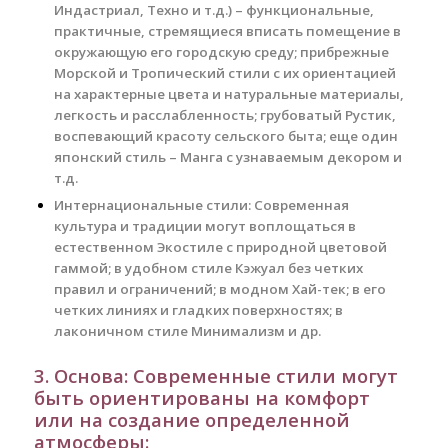
Индастриал, Техно и т.д.) – функциональные,
практичные, стремящиеся вписать помещение в
окружающую его городскую среду; прибрежные
Морской и Тропический стили с их ориентацией
на характерные цвета и натуральные материалы,
легкость и расслабленность; грубоватый Рустик,
воспевающий красоту сельского быта; еще один
японский стиль – Манга с узнаваемым декором и
т.д.
Интернациональные стили: Современная
культура и традиции могут воплощаться в
естественном Экостиле с природной цветовой
гаммой; в удобном стиле Кэжуал без четких
правил и ограничений; в модном Хай-тек; в его
четких линиях и гладких поверхностях; в
лаконичном стиле Минимализм и др.
3. Основа: Современные стили могут
быть ориентированы на комфорт
или на создание определенной
атмосферы: