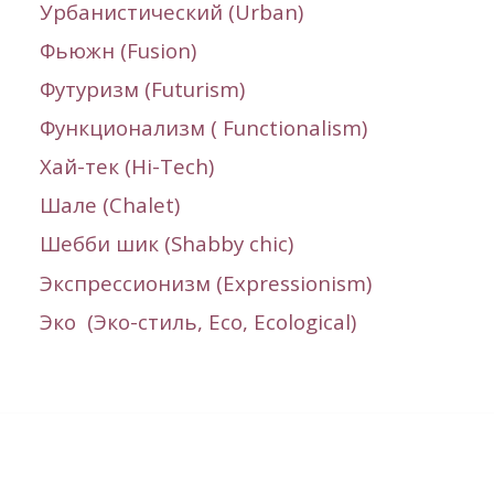
Урбанистический (Urban)
Фьюжн (
Fusion
)
Футуризм (
Futurism
)
Функционализм ( F
unctionalism)
Хай-тек (Hi-Tech)
Шале (С
halet
)
Шебби шик
(Shabby chic)
Экспрессионизм (
Expressionism
)
Эко (Эко-стиль, Eco, Еcological)