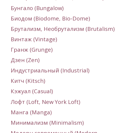
Бунгало (
Bungalow
)
Биодом (Biodome,
Bio-Dome
)
Брутализм, Необрутализм (
Brutalism
)
Винтаж (
Vintage
)
Гранж (
Grunge
)
Дзен (Zen)
Индустриальный (
Industrial
)
Китч (
Kitsch
)
Кэжуал (Casual)
Лофт (Loft, New York Loft)
Манга (Manga)
Минимализм (
Minimalism
)
Модерн современный (Modern