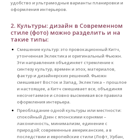
удобство и ультрамодные варианты планировки и
оформления интерьеров.
2. Культуры: дизайн в Современном
стиле (фото)
можно разделить и на
такие типы:
Смешение культур: это провокационный Китч,
утонченная Эклектика и оригинальный Фьюжн.
Эти направления объединяет стремление к
синтезу культур, времен и эпох, материалов,
фактур и дизайнерских решений. Фьюжн
смешивает Восток и Запад, Эклектика – прошлое
и настоящее, а Китч смешивает все, объединяя
несочетаемое и словно высмеивая все правила
оформления интерьера.
Преобладание одной культуры или местности:
спокойный Дзен с японскими корнями –
лаконичность, минимализм, единение с
природой; современные американские, а в
последствии и европейские стили (Лофт, Урбан,