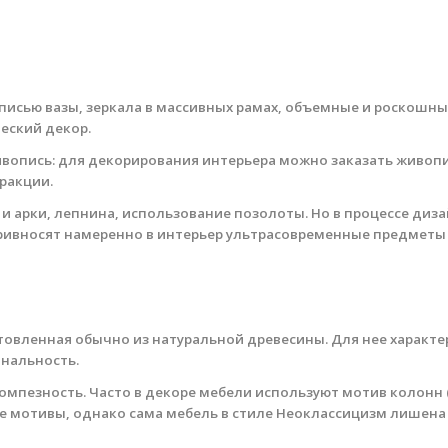
исью вазы, зеркала в массивных рамах, объемные и роскошные
ческий декор.
вопись: для декорирования интерьера можно заказать живопис
ракции.
ы и арки, лепнина, использование позолоты. Но в процессе ди
привносят намеренно в интерьер ультрасовременные предметы 
отовленная обычно из натуральной древесины. Для нее характ
ональность.
омпезность. Часто в декоре мебели используют мотив колонн 
 мотивы, однако сама мебель в стиле Неоклассицизм лишена