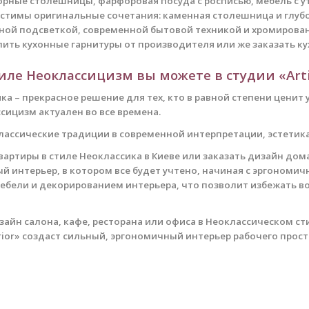
морные столешницы, фарфоровая посуда с росписью, мебель с 
устимы оригинальные сочетания: каменная столешница и глуб
ной подсветкой, современной бытовой техникой и хромирован
пить кухонные гарнитуры от производителя или же заказать ку
иле Неоклассицизм вы можете в студии «Artin
ка – прекрасное решение для тех, кто в равной степени ценит
сицизм актуален во все времена.
 классические традиции в современной интерпретации, эстетик
вартиры в стиле Неоклассика в Киеве или заказать дизайн дом
й интерьер, в котором все будет учтено, начиная с эргономи
ебели и декорированием интерьера,
что позволит избежать 
зайн салона, кафе, ресторана или офиса в Неоклассическом ст
terior» создаст сильный, эргономичный интерьер рабочего про