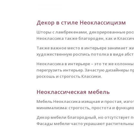
Декор в стиле Неоклассицизм
Шторы с ламбрекенами, декорированные росп
Неоклассика также благороден, как и Класси
Также важное место в интерьере занимает жи
художественную роспись потолка в виде абст
Неоклассика в интерьере – это те же колонн
перегрузить интерьер. Зачастую дизайнеры 
роскошь и строгость Классики.
Неоклассическая мебель
Мебель Неоклассика изящная и простая, изг
минимализма: строгость, простота и функци
Декор мебели благородный, но отсутствует п
Фасады мебели часто украшают растительные