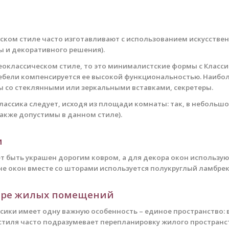
еском стиле часто изготавливают с использованием искусстве
 и декоративного решения).
еоклассическом стиле, то это минималистские формы с Класс
ебели компенсируется ее высокой функциональностью. Наиболе
ы со стеклянными или зеркальными вставками, секретеры.
лассика следует, исходя из площади комнаты: так, в небольш
акже допустимы в данном стиле).
м
ет быть украшен дорогим ковром, а для декора окон использу
йне окон вместе со шторами используется полукруглый ламбре
ьере жилых помещений
ссики имеет одну важную особенность – единое пространство
о стиля часто подразумевает перепланировку жилого простран