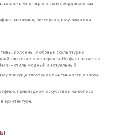
 насколько многогранным и неординарным
иса, магазина, ресторана, шоу-рума или
тивы, колонны, любовь к скульптуре и
рой «вытекает» из первого.
Но факт остается
dern) – стиль модный и актуальный.
 Ему присуще тяготение к Античности и эпохе
 графике, прикладном искусстве и живописи.
в архитектуре.
ты