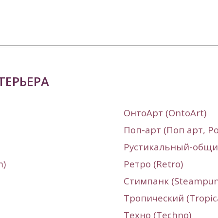
ТЕРЬЕРА
ОнтоАрт (
OntoArt
)
Поп-арт (Поп арт, Po
Рустикальный-общий
m
)
Ретро (Retro)
Стимпанк (
Steampu
Тропический (Tropica
Техно (
Techno
)