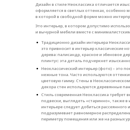
Дизайн в стиле Неоклассика отличается изы
оформляется в светлых оттенках, особенно мн
в которой в свободной форме можно интерпр
Это интерьер, в котором допустимо использ
и вычурной мебели вместе с минималистски
Традиционно дизайн интерьера Неоклассик
это привносит в интерьер классические н
дерева: палисандр, красное и эбеновое д
плинтус: эта деталь подчеркнет изысканн
Неоклассический интерьер (фото) – это п
нежные тона. Часто используются оттенки
цветовую гамму. Стены в Неоклассическом
декора стен используются деревянные пан
Стиль современная Неоклассика требует 
подвески, выглядеть «старинно», также в 
интерьере следует добиться рассеянного 
подразумевает равномерное распределение
периметру помещения или же на разных ур