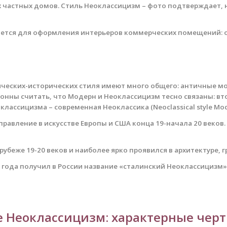
х частных домов. Стиль Неоклассицизм – фото подтверждает,
ается для оформления интерьеров коммерческих помещений: оф
ических-исторических стиля имеют много общего: античные мо
нны считать, что Модерн и Неоклассицизм тесно связаны: вто
лассицизма – современная Неоклассика (Neoclassical style Mo
равление в искусстве Европы и США конца 19-начала 20 веков.
рубеже 19-20 веков и наиболее ярко проявился в архитектуре,
 года получил в России название «сталинский Неоклассицизм» 
е Неоклассицизм: характерные чер