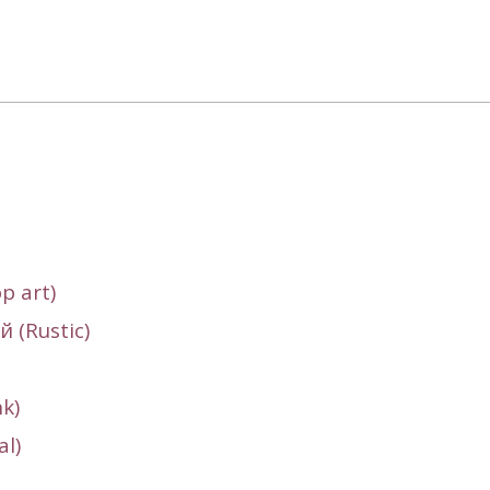
p art)
 (Rustic)
nk
)
l)