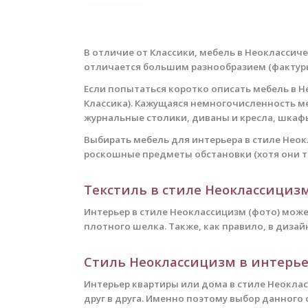
В отличие от Классики, мебель в Неоклассич
отличается большим разнообразием (фактуры
Если попытаться коротко описать мебель в Н
Классика). Кажущаяся немногочисленность м
журнальные столики, диваны и кресла, шкаф
Выбирать мебель для интерьера в стиле Неок
роскошные предметы обстановки (хотя они т
Текстиль в стиле Неоклассициз
Интерьер в стиле Неоклассицизм (фото) мож
плотного шелка. Также, как правило, в диза
Стиль Неоклассицизм в интер
Интерьер квартиры или дома в стиле Неокла
друг в друга. Именно поэтому выбор данног