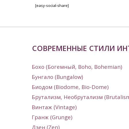
[easy-social-share]
СОВРЕМЕННЫЕ СТИЛИ ИН
Бохо (Богемный,
Boho, Bohemian
)
Бунгало (
Bungalow
)
Биодом (Biodome,
Bio-Dome
)
Брутализм, Необрутализм (
Brutalis
Винтаж (
Vintage
)
Гранж (
Grunge
)
Дзен (Zen)