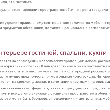
ило, это гостиная.
зуальное зонирование пространства: обычно в роли «раздели
ие уделяет правильному соотношению количества мебели к пр
 предметов обстановки, но также и рационально расположить
нтерьере гостиной, спальни, кухни
вается на соблюдении классических пропорций: мебель распол
и журнальный столик). В центре гостиной можно постелить ков
а может стать символом уюта, тепла и благородной роскоши: 
ы, то лучше предпочесть прямоугольные конструкции. Интерес
тоне – на креслах, диванах: в сочетании с круглыми пуговица
оржественная атмосфера, создать которую удается посредством
очти всегда: оно визуально расширяет пространство и облегча
зу: это могут быть бронзовые подсвечники и светильники, ме