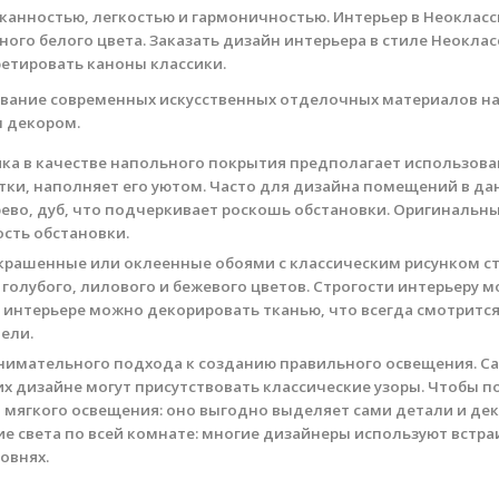
сканностью, легкостью и гармоничностью. Интерьер в Неокла
ого белого цвета. Заказать дизайн интерьера в стиле Неоклас
етировать каноны классики.
ование современных искусственных отделочных материалов н
м декором.
а в качестве напольного покрытия предполагает использован
отки, наполняет его уютом. Часто для дизайна помещений в д
ерево, дуб, что подчеркивает роскошь обстановки. Оригинальн
ость обстановки.
окрашенные или оклеенные обоями с классическим рисунком с
 голубого, лилового и бежевого цветов. Строгости интерьеру 
 интерьере можно декорировать тканью, что всегда смотрится
ели.
внимательного подхода к созданию правильного освещения. С
их дизайне могут присутствовать классические узоры. Чтобы 
и мягкого освещения: оно выгодно выделяет сами детали и дек
 света по всей комнате: многие дизайнеры используют встра
овнях.