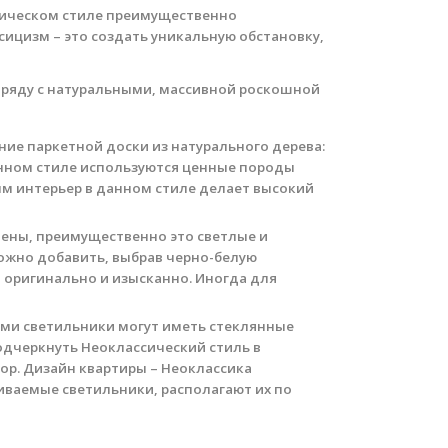
ссическом стиле преимущественно
сицизм – это создать уникальную обстановку,
аряду с натуральными, массивной роскошной
ие паркетной доски из натурального дерева:
анном стиле используются ценные породы
ым интерьер в данном стиле делает высокий
тены, преимущественно это светлые и
можно добавить, выбрав черно-белую
 оригинально и изысканно. Иногда для
ами светильники могут иметь стеклянные
подчеркнуть Неоклассический стиль в
ор. Дизайн квартиры – Неоклассика
иваемые светильники, располагают их по