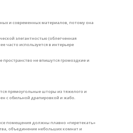
нных и современных материалов, потому она
ической элегантностью (облегченная
е часто используется в интерьере
ое пространство не впишутся громоздкие и
ются прямоугольные шторы из тяжелого и
кен с обильной драпировкой и жабо.
: все помещения должны плавно «перетекать»
ства, объединение небольших комнат и