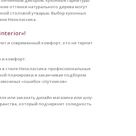
утонченным декором. Кухонные гарнитуры
окие оттенки натурального дерева могут
ной столовой утварью. Выбор кухонных
хни Неоклассика.
terior»!
 уют и современный комфорт, кто не терпит
а и комфорт.
а в стиле Неоклассика: профессиональные
чной планировки и заканчивая подбором
возможных «ошибок-спутников»
иле или заказать дизайн магазина или шоу-
странства, который подчеркнет солидность