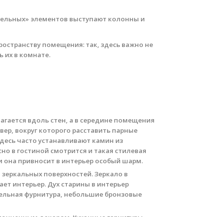
тельных» элементов выступают колонны и
остранству помещения: так, здесь важно не
 их в комнате.
агается вдоль стен, а в середине помещения
ер, вокруг которого расставить парные
здесь часто устанавливают камин из
но в гостиной смотрится и такая стилевая
ми она привносит в интерьер особый шарм.
 зеркальных поверхностей. Зеркало в
ет интерьер. Дух старины в интерьер
бельная фурнитура, небольшие бронзовые