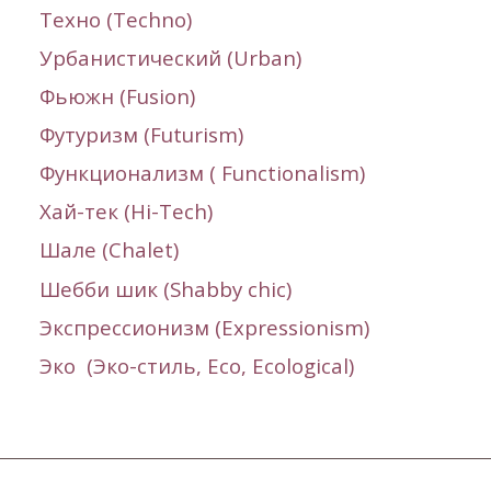
Техно (
Techno
)
Урбанистический (Urban)
Фьюжн (
Fusion
)
Футуризм (
Futurism
)
Функционализм ( F
unctionalism)
Хай-тек (Hi-Tech)
Шале (С
halet
)
Шебби шик
(Shabby chic)
Экспрессионизм (
Expressionism
)
Эко (Эко-стиль, Eco, Еcological)