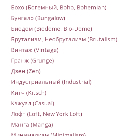
Бохо (Богемный,
Boho, Bohemian
)
Бунгало (
Bungalow
)
Биодом (Biodome,
Bio-Dome
)
Брутализм, Необрутализм (
Brutalism
)
Винтаж (
Vintage
)
Гранж (
Grunge
)
Дзен (Zen)
Индустриальный (
Industrial
)
Китч (
Kitsch
)
Кэжуал (Casual)
Лофт (Loft, New York Loft)
Манга (Manga)
Минимализм (
Minimalism
)