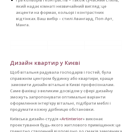
Гра кольорів і контрастів – також сучасний стиль,
який надає кімнаті незвичайний вигляд: це
акценти на формах, кольорі і контрастних
відтінках.
Ваш вибір – стилі
Авангард
,
Поп-Арт
,
Манга
.
Дизайн квартир у Києві
Щоб вітальня радувала господарів і гостей, була
справжнім центром будинку або квартири, краще
замовити дизайн вітальні в Києві професіоналам.
Саме фахівці з великим досвідом у сфері дизайну
зможуть запропонувати оптимальні варіанти
оформлення інтер’єру вітальні, підібрати меблі і
продумати кожну дрібницю обстановки.
Київська дизайн-студія «
Artinterior
» виконає
проектування будь-якого житлового приміщення: це
грамотно створений відповідно до смаків замовника