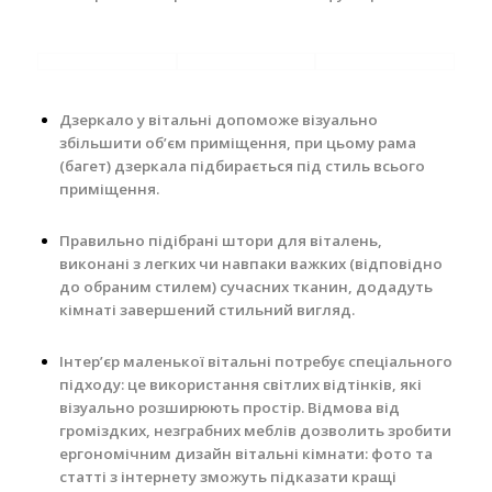
Дзеркало у вітальні допоможе візуально
збільшити об’єм приміщення, при цьому рама
(багет) дзеркала підбирається під стиль всього
приміщення.
Правильно підібрані штори для віталень,
виконані з легких чи навпаки важких (відповідно
до обраним стилем) сучасних тканин, додадуть
кімнаті завершений стильний вигляд.
Інтер’єр маленької вітальні потребує спеціального
підходу: це використання світлих відтінків, які
візуально розширюють простір.
Відмова від
громіздких, незграбних меблів дозволить зробити
ергономічним дизайн вітальні кімнати: фото та
статті з інтернету зможуть підказати кращі