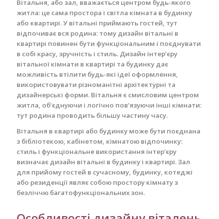
Вітальня, або зал, вважається центром будь-якого
житла: це сама простора і світла кімната в будинку
або квартирі. У вітальні приймають гостей, тут
відпочиває вся родина: тому дизайн вітальні в
квартирі повинен бути функціональним і поєднувати
в собі красу, зручність і стиль. Дизайн інтер’єру
вітальної кімнати в квартирі та будинку дає
можливість втілити будь-які ідеї оформлення,
використовувати різноманітні архітектурні та
дизайнерські форми. Вітальня є смисловим центром
житла, об’єднуючи і логічно пов’язуючи інші кімнати:
тут родина проводить більшу частину часу.
Вітальня в квартирі або будинку може бути поєднана
з бібліотекою, кабінетом, кімнатою відпочинку:
стиль і функціональне використання інтер’єру
визначає дизайн вітальні в будинку і квартирі. Зал
для прийому гостей в сучасному, будинку, котеджі
або резиденції являє собою простору кімнату з
безліччю багатофункціональних зон.
Особливості дизайну віталень