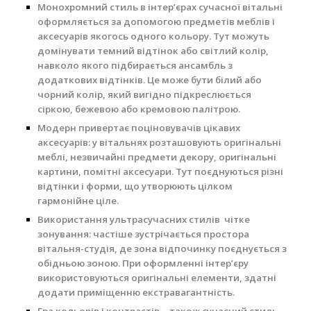
Монохромний стиль в інтер’єрах сучасної вітальні
оформляється за допомогою предметів меблів і
аксесуарів якогось одного кольору. Тут можуть
домінувати темний відтінок або світлий колір,
навколо якого підбирається ансамбль з
додаткових відтінків. Це може бути білий або
чорний колір, який вигідно підкреслюється
сіркою, бежевою або кремовою палітрою.
Модерн привертає поціновувачів цікавих
аксесуарів: у вітальнях розташовують оригінальні
меблі, незвичайні предмети декору, оригінальні
картини, помітні аксесуари. Тут поєднуються різні
відтінки і форми, що утворюють цілком
гармонійне ціле.
Використання ультрасучасних стилів чітке
зонування: частіше зустрічається простора
вітальня-студія, де зона відпочинку поєднується з
обідньою зоною. При оформленні інтер’єру
використовуються оригінальні елементи, здатні
додати приміщенню екстравагантність.