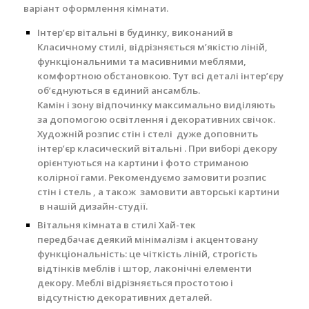
варіант оформлення кімнати.
Інтер’єр вітальні в будинку, виконаний в
Класичному стилі, відрізняється м’якістю ліній,
функціональними та масивними меблями,
комфортною обстановкою. Тут всі деталі інтер’єру
об’єднуються в єдиний ансамбль.
Камін і зону відпочинку максимально виділяють
за допомогою освітлення і декоративних свічок.
Художній розпис стін і стелі дуже доповнить
інтер’єр класический вітальні . При виборі декору
орієнтуються на картини і фото стриманою
колірної гами. Рекомендуємо замовити розпис
стін і стель , а також замовити авторські картини
в нашій дизайн-студії.
Вітальня кімната в стилі Хай-тек
передбачає деякий мінімалізм і акцентовану
функціональність: це чіткість ліній, строгість
відтінків меблів і штор, лаконічні елементи
декору. Меблі відрізняється простотою і
відсутністю декоративних деталей.