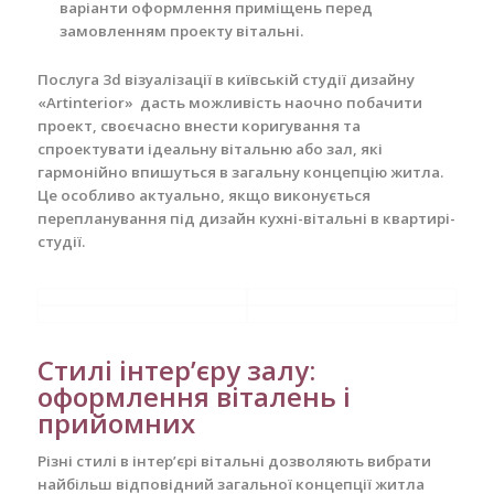
варіанти оформлення приміщень перед
замовленням проекту вітальні.
Послуга 3d візуалізації в київській студії дизайну
«Artinterior» дасть можливість наочно побачити
проект, своєчасно внести коригування та
спроектувати ідеальну вітальню або зал, які
гармонійно впишуться в загальну концепцію житла.
Це особливо актуально, якщо виконується
перепланування під дизайн кухні-вітальні в квартирі-
студії.
Стилі інтер’єру залу:
оформлення віталень і
прийомних
Різні стилі в інтер’єрі вітальні дозволяють вибрати
найбільш відповідний загальної концепції житла