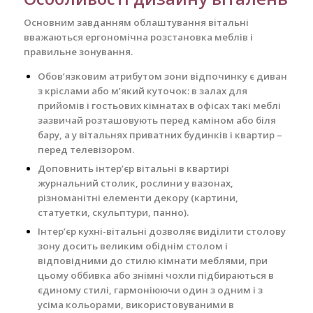
Основним завданням облаштування вітальні
вважаються ергономічна розстановка меблів і
правильне зонування.
Обов’язковим атрибутом зони відпочинку є диван
з кріслами або м’який куточок: в залах для
прийомів і гостьових кімнатах в офісах такі меблі
зазвичай розташовують перед каміном або біля
бару, а у вітальнях приватних будинків і квартир –
перед телевізором.
Доповнить інтер’єр вітальні в квартирі
журнальний столик, рослини у вазонах,
різноманітні елементи декору (картини,
статуетки, скульптури, панно).
Інтер’єр кухні-вітальні дозволяє виділити столову
зону досить великим обіднім столом і
відповідними до стилю кімнати меблями, при
цьому оббивка або знімні чохли підбираються в
єдиному стилі, гармоніюючи один з одним і з
усіма кольорами, використовуваними в