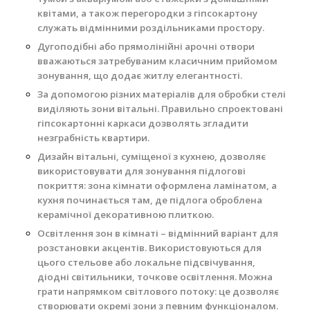
квітами, а також перегородки з гіпсокартону
служать відмінними роздільниками простору.
Дугоподібні або прямолінійні арочні отвори
вважаються затребуваним класичним прийомом
зонування, що додає житлу елегантності.
За допомогою різних матеріалів для обробки стелі
виділяють зони вітальні. Правильно спроектовані
гіпсокартонні каркаси дозволять згладити
незграбність квартири.
Дизайн вітальні, суміщеної з кухнею, дозволяє
використовувати для зонування підлогові
покриття: зона кімнати оформлена ламінатом, а
кухня починається там, де підлога оброблена
керамічної декоративною плиткою.
Освітлення зон в кімнаті – відмінний варіант для
розстановки акцентів. Використовуються для
цього стельове або локальне підсвічування,
діодні світильники, точкове освітлення. Можна
грати напрямком світлового потоку: це дозволяє
створювати окремі зони з певним функціоналом.