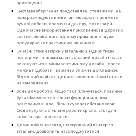
приміщенні.
Системи зберігання представлені стелажами, на
яких розміщують книги, антикваріат, предмети
ручної роботи, елементи декору, фотографії.
Одночасне використання прихованих і відкритих
систем зберігання в одному приміщенні дуже
популярно і є практичним рішенням.
Сучасні стінки і гірки у вітальню з відкритими
полицями і нішами мають цікавий дизайн і часто
виконуються в мінімалістичному дизайні, проте
можна підібрати і варіанти ближче до Класики.
Відмінний варіант, це виготовлення гірки і стінки
на замовлення.
Зона для роботи, якщо така планується, повинна
бути обмежена не тільки функціональним
освітленням, але і більш суворої обстановкою.
Сюди купують стильне робоче крісло, стіл для
комп’ютера і оргтехніки.
Домашній кінотеатр, інтегрований в інтер’єр
вітальні, дозволить насолоджуватися