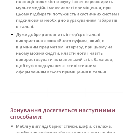
повноцінною якістю звуку і значно розширить
мультимедійні можливості приміщення, при
цьому підбирати потужність акустичних систем і
підсилювача необхідно з урахуванням габаритів
вітальні.
Дуже добре доповнить інтер’єр вітальні
використання звичайного пуфика, який, є
відмінним предметом інтер’єру, при цьому на
ньому можна сидіти, класти ноги і навіть
використовувати як маленький стіл. Важливо,
щоб пуф поєднувався зі стилістичним
оформленням всього приміщення вітальні.
Зонування досягається наступними
способами:
Меблі у вигляді барної стійки, шафи, стелажа,
тумби з акваріумом або етажерки з домашніми