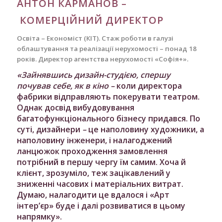
АНТОН КАРМАНОВ –
КОМЕРЦІЙНИЙ ДИРЕКТОР
Освіта – Економіст (КІТ). Стаж роботи в галузі
облаштування та реалізації нерухомості – понад 18
років. Директор агентства нерухомості «Софія+».
«Зайнявшись дизайн-студією, спершу
почував себе, як в кіно
–
коли директора
фабрики відправляють покерувати театром.
Однак досвід вибудовування
багатофункціонального бізнесу придався. По
суті, дизайнери
–
це наполовину художники, а
наполовину інженери, і налагоджений
ланцюжок проходження замовлення
потрібний в першу чергу їм самим. Хоча й
клієнт, зрозуміло, теж зацікавлений у
зниженні часових і матеріальних витрат.
Думаю, налагодити це вдалося і «Арт
інтер’єр» буде і далі розвиватися в цьому
напрямку».