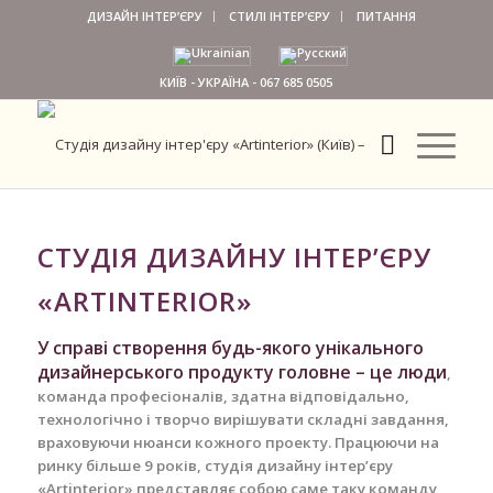
ДИЗАЙН ІНТЕР’ЄРУ
СТИЛІ ІНТЕР’ЄРУ
ПИТАННЯ
КИЇВ - УКРАЇНА -
067 685 0505
СТУДІЯ ДИЗАЙНУ ІНТЕР’ЄРУ
«ARTINTERIOR»
У справі створення будь-якого унікального
дизайнерського продукту головне – це люди
,
команда професіоналів, здатна відповідально,
технологічно і творчо вирішувати складні завдання,
враховуючи нюанси кожного проекту. Працюючи на
ринку більше 9 років, студія дизайну інтер’єру
«Artinterior» представляє собою саме таку команду,