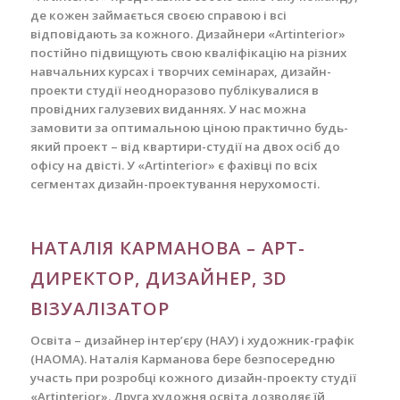
де кожен займається своєю справою і всі
відповідають за кожного. Дизайнери «Artinterior»
постійно підвищують свою кваліфікацію на різних
навчальних курсах і творчих семінарах, дизайн-
проекти студії неодноразово публікувалися в
провідних галузевих виданнях. У нас можна
замовити за оптимальною ціною практично будь-
який проект – від квартири-студії на двох осіб до
офісу на двісті. У «Artinterior» є фахівці по всіх
сегментах дизайн-проектування нерухомості.
НАТАЛІЯ КАРМАНОВА – АРТ-
ДИРЕКТОР, ДИЗАЙНЕР, 3D
ВІЗУАЛІЗАТОР
Освіта – дизайнер інтер’єру (НАУ) і художник-графік
(НАОМА). Наталія
Карманова бере безпосередню
участь при розробці кожного дизайн-проекту студії
«Artinterior».
Друга художня освіта дозволяє їй