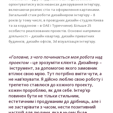
орієнтуватися у всіх нюансах декорування інтер’єру,
включаючи розпис стін та оформлення картинами.
Загальний стаж роботи дизайнером інтер’єру – 8
років (у тому числі, в провідних дизайн-студіях Києва
та за кордоном – в ОАЕ і Туреччини). Більше 25
особисто реалізованих проектів. Основні напрямки
діяльності – дизайн квартир, дизайн приватних
будинків, дизайн офісів, 3d візуалізація інтер’єру.
«Головне, з чого починається моя робота над
проектом
–
це зрозуміти клієнта. Дизайнер
–
інструмент, за допомогою якого замовник
втілює свою мрію. Тут потрібно вміти чути, а
не нав’язувати. Я дійсно люблю свою роботу і
трепетно ​​ставлюся до кожного проекту,
кожен проробляю, як для себе. Інтер’єр
повинен бути не тільки стильним,
естетичним і продуманим до дрібниць, але і
не застарівати з часом, нести позитивний
настрій для людини, яка в ньому буде