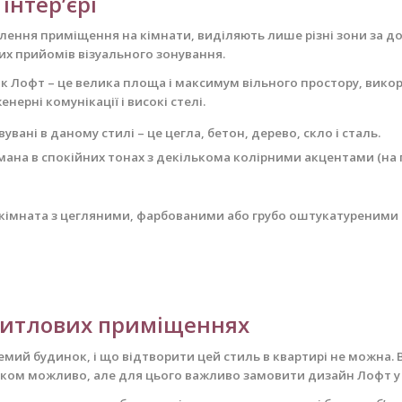
інтер’єрі
лення приміщення на кімнати, виділяють лише різні зони за д
их прийомів візуального зонування.
к Лофт – це велика площа і максимум вільного простору, вико
енерні комунікації і високі стелі.
ані в даному стилі – це цегла, бетон, дерево, скло і сталь.
римана в спокійних тонах з декількома колірними акцентами (н
а кімната з цегляними, фарбованими або грубо оштукатуреними
 житлових приміщеннях
емий будинок, і що відтворити цей стиль в квартирі не можна. 
ілком можливо, але для цього важливо замовити дизайн Лофт у 