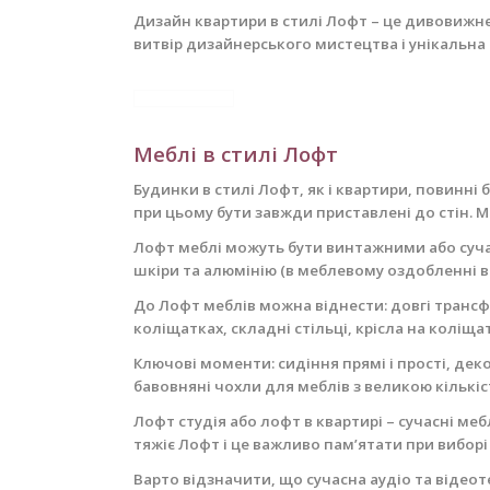
Дизайн квартири в стилі Лофт – це дивовижне
витвір дизайнерського мистецтва і унікальн
Меблі в стилі Лофт
Будинки в стилі Лофт, як і квартири, повинні
при цьому бути завжди приставлені ​​до стін
Лофт меблі можуть бути винтажними або суч
шкіри та алюмінію (в меблевому оздобленні в
До Лофт меблів можна віднести: довгі трансф
коліщатках, складні стільці, крісла на коліща
Ключові моменти: сидіння прямі і прості, де
бавовняні чохли для меблів з великою кількіс
Лофт студія або лофт в квартирі – сучасні мебл
тяжіє Лофт і це важливо пам’ятати при виборі
Варто відзначити, що сучасна аудіо та відеоте