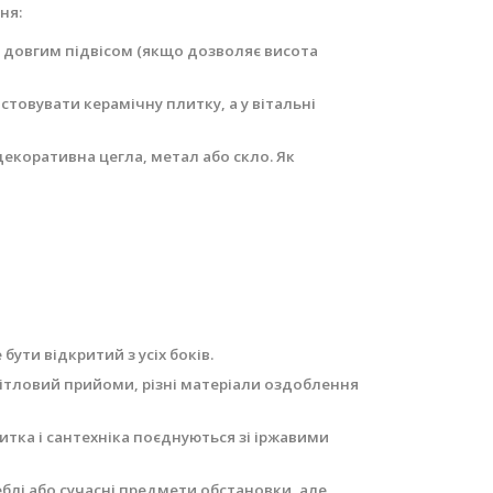
ня:
 довгим підвісом (якщо дозволяє висота
товувати керамічну плитку, а у вітальні
декоративна цегла, метал або скло. Як
ути відкритий з усіх боків.
вітловий прийоми, різні матеріали оздоблення
тка і сантехніка поєднуються зі іржавими
еблі або сучасні предмети обстановки, але