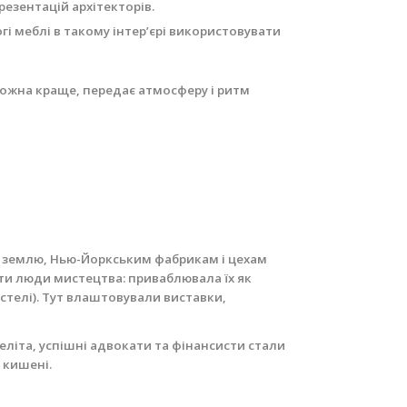
езентацій архітекторів.
і меблі в такому інтер’єрі використовувати
е можна краще, передає атмосферу і ритм
на землю, Нью-Йоркським фабрикам і цехам
ати люди мистецтва: приваблювала їх як
 стелі). Тут влаштовували виставки,
 еліта, успішні адвокати та фінансисти стали
 кишені.