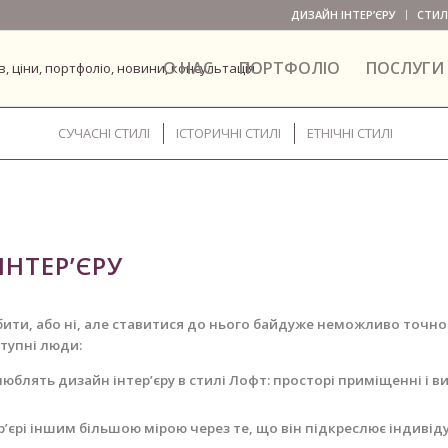
ДИЗАЙН ІНТЕР’ЄРУ
СТИЛІ
О НАС
ПОРТФОЛІО
ПОСЛУГИ 
СУЧАСНІ СТИЛІ
ІСТОРИЧНІ СТИЛІ
ЕТНІЧНІ СТИЛІ
ІНТЕР’ЄРУ
ити, або ні, але ставитися до нього байдуже неможливо точно.
ступні люди:
блять дизайн інтер’єру в стилі Лофт: просторі приміщенні і ви
’єрі іншим більшою мірою через те, що він підкреслює індивідуа