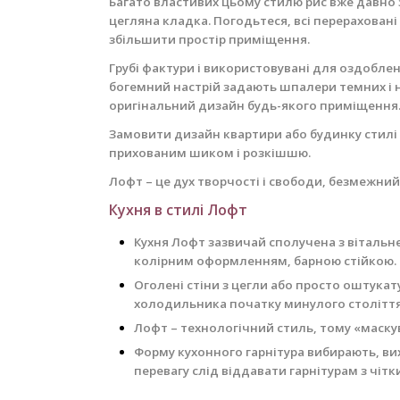
Багато властивих цьому стилю рис вже давно за
цегляна кладка. Погодьтеся, всі перерахован
збільшити простір приміщення.
Грубі фактури і використовувані для оздобле
богемний настрій задають шпалери темних і на
оригінальний дизайн будь-якого приміщення
Замовити дизайн квартири або будинку стилі 
прихованим шиком і розкішшю.
Лофт – це дух творчості і свободи, безмежни
Кухня в стилі Лофт
Кухня Лофт зазвичай сполучена з вітальн
колірним оформленням, барною стійкою.
Оголені стіни з цегли або просто оштукат
холодильника початку минулого століття
Лофт – технологічний стиль, тому «маску
Форму кухонного гарнітура вибирають, вих
перевагу слід віддавати гарнітурам з чіт