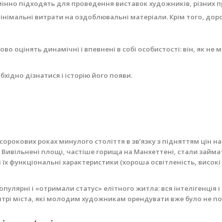
інно підходять для проведення виставок художників, різних пр
імальні витрати на оздоблювальні матеріали. Крім того, дорог
ово оцінять динамічні і впевнені в собі особистості: він, як н
хідно дізнатися і історію його появи.
 сорокових роках минулого століття в зв’язку з підняттям цін 
. Вивільнені площі, частіше горища на Манхеттені, стали займ
і їх функціональні характеристики (хороша освітленість, високі
пулярні і «отримали статус» елітного житла: вся інтелігенція і
трі міста, які молодим художникам орендувати вже було не по