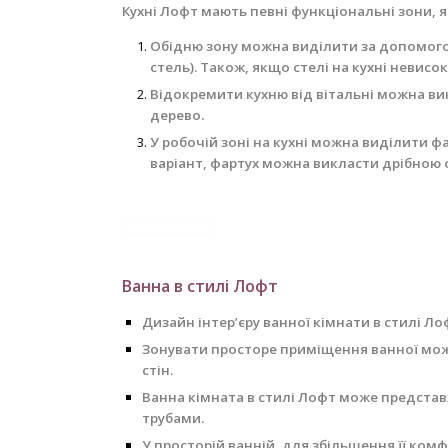
Кухні Лофт мають певні функціональні зони, 
Обідню зону можна виділити за допомогою
стель). Також, якщо стелі на кухні невис
Відокремити кухню від вітальні можна вик
дерево.
У робочій зоні на кухні можна виділити ф
варіант, фартух можна викласти дрібною
Ванна в стилі Лофт
Дизайн інтер’єру ванної кімнати в стилі Ло
Зонувати просторе приміщення ванної можн
стін.
Ванна кімната в стилі Лофт може представ
трубами.
У просторій ванній, для збільшення її ком