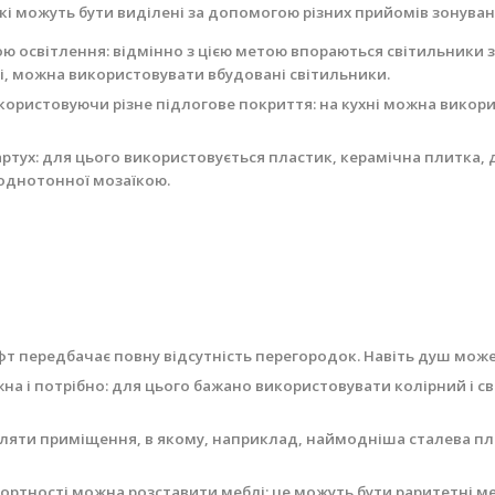
які можуть бути виділені за допомогою різних прийомів зонуван
 освітлення: відмінно з цією метою впораються світильники з
окі, можна використовувати вбудовані світильники.
ористовуючи різне підлогове покриття: на кухні можна викорис
артух: для цього використовується пластик, керамічна плитка, 
 однотонної мозаїкою.
фт передбачає повну відсутність перегородок. Навіть душ може б
а і потрібно: для цього бажано використовувати колірний і с
ляти приміщення, в якому, наприклад, наймодніша сталева пли
фортності можна розставити меблі: це можуть бути раритетні м