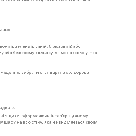
ання.
воний, зелений, синій, бірюзовий) або
ому або бежевому кольору, як монохромну, так
риміщення, вибрати стандартне кольорове
родкою.
вні ящики: оформляючи інтер’єр в даному
 шафу на всю стіну, яка не виділяється своїм