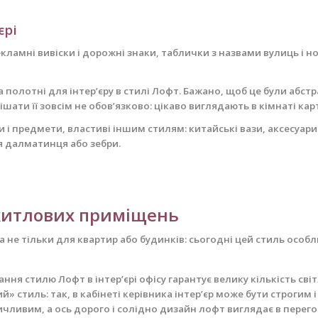
єрі
екламні вивіски і дорожні знаки, таблички з назвами вулиць і 
 полотні для інтер’єру в стилі Лофт. Бажано, щоб це були абст
вішати її зовсім не обов’язково: цікаво виглядають в кімнаті ка
и і предмети, властиві іншим стилям: китайські вази, аксесуар
ня далматинця або зебри.
ежитлових приміщень
а не тільки для квартир або будинків: сьогодні цей стиль особ
вання стилю Лофт в інтер’єрі офісу гарантує велику кількість св
» стиль: так, в кабінеті керівника інтер’єр може бути строгим
чливим, а ось дорого і солідно дизайн лофт виглядає в перего