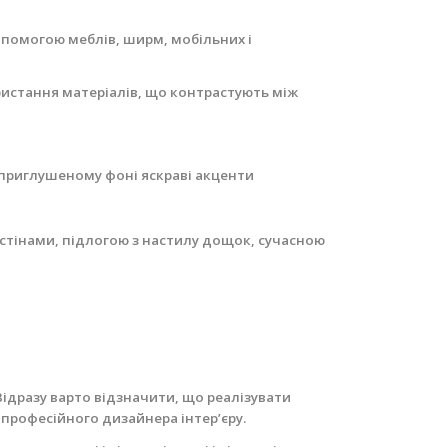
опомогою меблів, ширм, мобільних і
ристання матеріалів, що контрастують між
а приглушеному фоні яскраві акценти
 стінами, підлогою з настилу дощок, сучасною
Відразу варто відзначити, що реалізувати
професійного дизайнера інтер’єру.