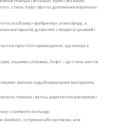
ня спальні і вітальні, кухні і вітальні,
 того, стиль Лофт (фото) допоможе візуально
(фото) особливу «фабричну» атмосферу, а
сних матеріалів дозволяє створити цікавий і
егантно простого приміщення, що межує з
норм, іншими словами, Лофт – це стиль життя.
ийомами: зміною оздоблювальних матеріалів,
онної техніки і якоїсь раритетної раковини і
ніку сталевого кольору.
лінійної, острівної або кутовою, але