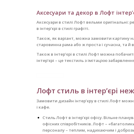
Аксесуари та декор в Лофт інтер’
Аксесуари в стилі Лофт вельми оригінальні: р
в інтер’єрі в стилі графіті.
Також, як варіант, можна замовити картину на
старовинна рама або ж проста і сучасна, та й 
Також в інтер’єрі в стилі Лофт можна побачит
інтер’єрі – це текстиль з імітацією забарвлен
Лофт стиль в інтер’єрі н
Замовити дизайн інтер’єру в стилі Лофт можн
і кафе.
Стиль Лофт в інтер’єрі офісу. Вільне плану
офісних співробітників.
Лофт – «багатоликий
персоналу – теплим, надихаючим і добрози