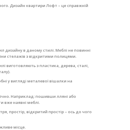
ного. Дизайн квартири Лофт – це справжній
ил дизайну в даному стилі.
Меблі не повинні
іни стелажів з відкритими полицями.
лі виготовляють з пластика, дерева, сталі,
алу).
бні у вигляді металевої вішалки на
онічно. Наприклад: пошивши лляні або
и вже наявні меблі.
тря, простір, відкритий простір – ось до чого
ажливе місце.