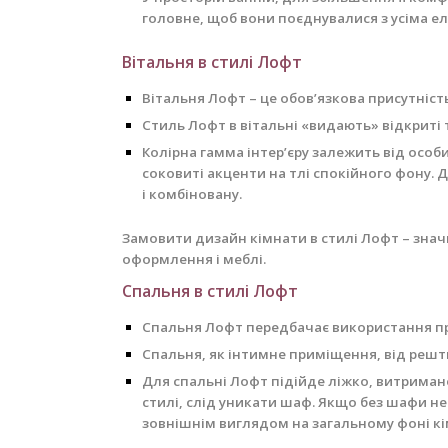
головне, щоб вони поєднувалися з усіма ел
Вітальня в стилі Лофт
Вітальня Лофт – це обов’язкова присутніс
Стиль Лофт в вітальні «видають» відкриті 
Колірна гамма інтер’єру залежить від особ
соковиті акценти на тлі спокійного фону. 
і комбіновану.
Замовити дизайн кімнати в стилі Лофт – зна
оформлення і меблі.
Спальня в стилі Лофт
Спальня Лофт передбачає використання пр
Спальня, як інтимне приміщення, від реш
Для спальні Лофт підійде ліжко, витриман
стилі, слід уникати шаф. Якщо без шафи не
зовнішнім виглядом на загальному фоні кі