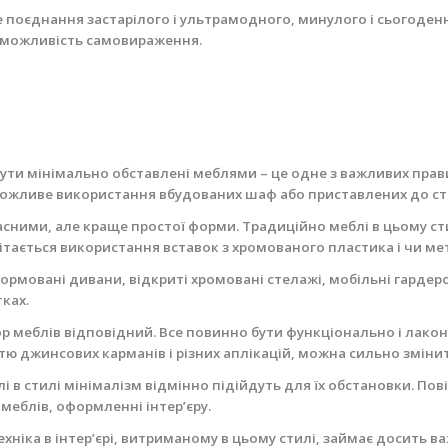
 поєднання застарілого і ультрамодного, минулого і сьогоден
а можливість самовираження.
 бути мінімально обставлені меблями – це одне з важливих прав
. Можливе використання вбудованих шаф або приставлених до ст
асними, але краще простої форми.
Традиційно меблі в цьому сти
ітається використання вставок з хромованого пластика і чи мет
ормовані дивани, відкриті хромовані стелажі, мобільні гардеро
тках.
кор меблів відповідний. Все повинно бути функціонально і лак
тю джинсових карманів і різних аплікацій, можна сильно змінит
і в стилі мінімалізм відмінно підійдуть для їх обстановки. Пові
 меблів, оформленні інтер’єру.
хніка в інтер’єрі, витриманому в цьому стилі, займає досить в