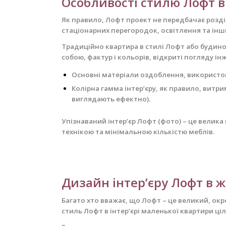
Особливості стилю Лофт в 
Як правило, Лофт проект не передбачає розді
стаціонарних перегородок, освітлення та інш
Традиційно квартира в стилі Лофт або будино
собою, фактур і кольорів, відкриті погляду інж
Основні матеріали оздоблення, використовув
Колірна гамма інтер’єру, як правило, вит
виглядають ефектно).
Упізнаваний інтер’єр Лофт (фото) – це велик
технікою та мінімальною кількістю меблів.
Дизайн інтер’єру Лофт в
Багато хто вважає, що Лофт – це великий, окр
стиль Лофт в інтер’єрі маленької квартири ц