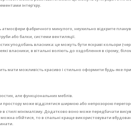
ементами інтер’єру.
ть атмосфери фабричного минулого, неухильно відкрите планув
труби або балки, системи вентиляції.
истих уподобань власника: це можуть бути яскраві кольори (чер
Деякі власники, в вітальні воліють до оздоблення в сірому, біл
чить мати можливість красиво і стильно оформити будь-яке п
остих, але функціональних меблів.
ти простору може відділятися ширмою або непрозорою перего
е в стилі мінімалізму. Додатково воно може передбачати вису
 можна обійтися, то в спальні краще використовувати вбудовану
мнати.