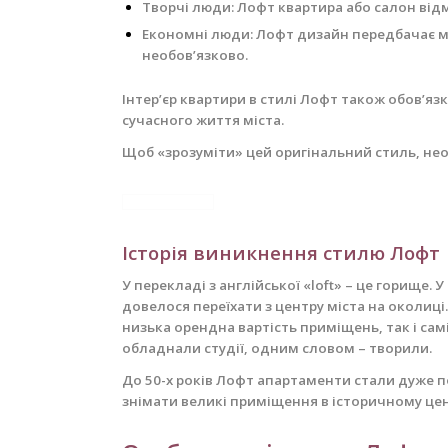
Творчі люди: Лофт квартира або салон відм
Економні люди: Лофт дизайн передбачає мін
необов’язково.
Інтер’єр квартири в стилі Лофт також обов’язк
сучасного життя міста.
Щоб «зрозуміти» цей оригінальний стиль, необ
Історія виникнення стилю Лофт
У перекладі з англійської «loft» – це горище.
У
довелося переїхати з центру міста на околиці
низька орендна вартість приміщень, так і сам
обладнали студії, одним словом – творили.
До 50-х років Лофт апартаменти стали дуже по
знімати великі приміщення в історичному цен