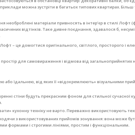
стосовуються в обстановці квартир: декоративні балки, об’єднан
і приклади можна зустріти в багатьох типових квартирах. Більш
ння необроблені матеріали привносять в інтер’єр в стилі Лофт 
сичених відтінків. Таке дивне поєднання, здавалося б, несумі
.
Лофт – це домогтися оригінального, світлого, просторого і ел
й простір для самовираження і відмова від загальноприйнятих 
ею або їдальнею, від яких її «відокремлюють» візуальними пр
уренні стіни будуть прекрасним фоном для стильної сучасної кух
.
вати» кухонну техніку не варто. Переважно використовують тех
одячи з використовуваних прийомів зонування: вона може бути 
кими формами і строгими лініями, простим і функціональним.