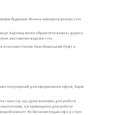
номерів будинків. Можна замовити розпис стін
ракції. Картину може обрамляти важка і дорога
ртини, виставлені вздовж стін.
и в етнічних стилях. Нью-йоркський Лофт в
ливо популярний для оформлення офісів, барів
ітла і простір, що дуже важливо для роботи
 і лаконічним, а в приміщенні для роботи
ворній кімнаті.
Як би не виглядав офіс в стилі